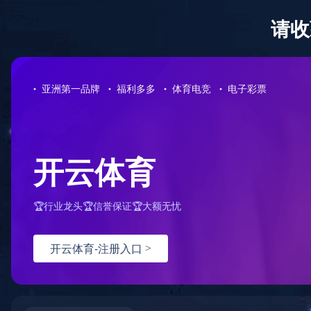
米兰体育
欢迎光临米兰·体育(中国)官方网站-MILAN SPORTS ！
米兰体育