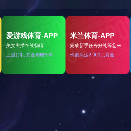
2021年1月图书清单
2021-07-13
2021年1月外语语种清单
2021年2月图书清单
2021-07-13