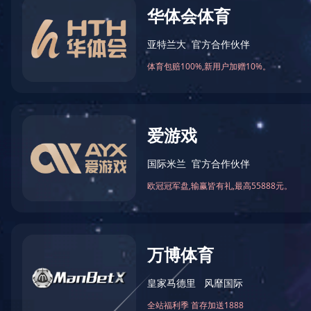
了解更多
中图业务
下载目录
当前位置： 米兰体育
中图业务
进口报刊
进口图书
进口音像
教材业务