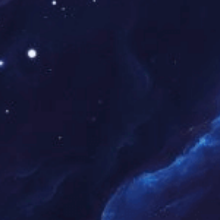
2021年2月外语语种清单
2021年3月图书清单
2021-07-13
2021年3月外语语种清单