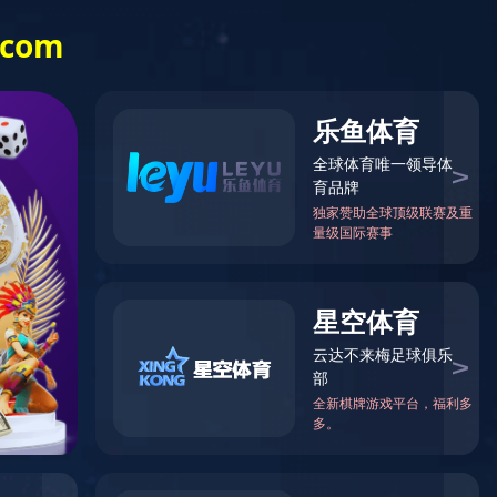
务热线电话：0755-23981678
设为米兰体育
|
加入收藏
|
中图打印机
米兰体育
联系我们