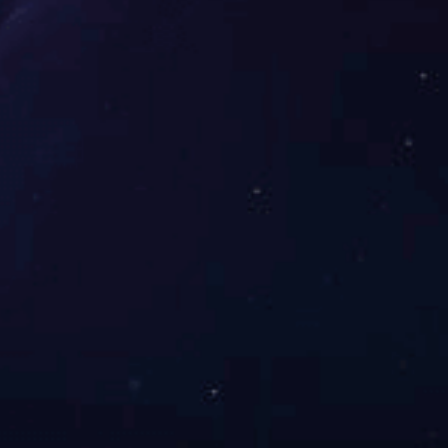
2021年6月图书清单
2021-06-14
2021年6月外语语种清单
«
1 ...
2
3
4
5