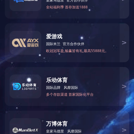
CNP-BU10KX
«
1
»