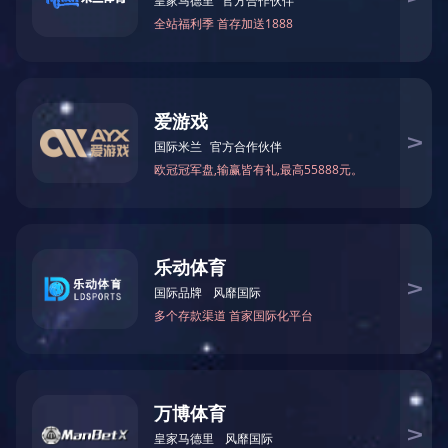
进口图书
进口图书，是公司的核心业务板块之一
进口音像
进口音像，是公司的核心业务板块之一