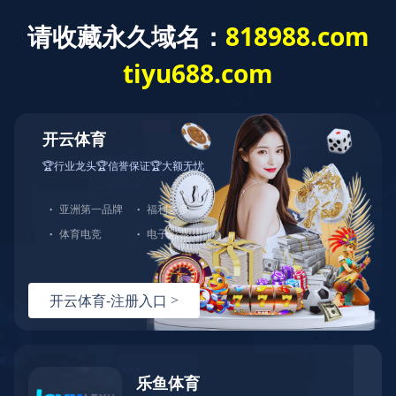
米兰体育
了解更多