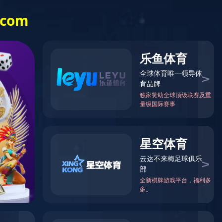
务热线电话：0755-23981678
设为米兰体育
|
加入收藏
|
中图打印机
米兰体育
联系我们