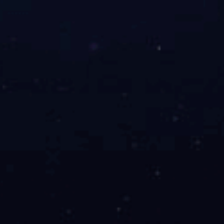
联系我们
地址：广东省深圳市福田区侨香路3076号君子广场十三楼
话：0755-23981678
真：0755-23981669
箱：cnpiecsz@cnpiecsz.com