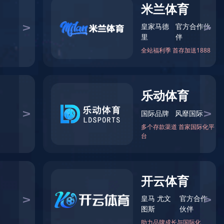
产品中心
耗材与配件
服务与支持