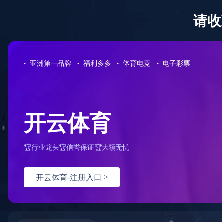
米兰体育
欢迎光临米兰·体育(中国)官方网站-MILAN SPORTS ！
米兰体育