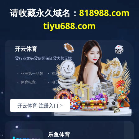
米兰体育
了解更多
米兰体育
米兰体育