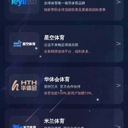
在建党101周年之际被中国出版集团授予“四强党
支部”荣誉称号后，2022年8月，米兰·体育(中国)官方
网站-MILAN SPORTS 再获中央和国家机关“四强党
支部”殊荣。