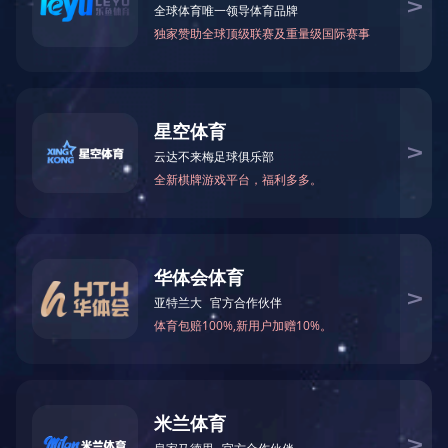
honor
职业健康安全管理体系认证证书